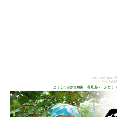
[PR] この広告は
ホームページを更新
ようこそ自然派農園 愚禿山へ（ぶどう･キウ