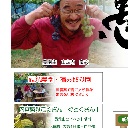
観光農園
お越
また、天
予めご
日除け、