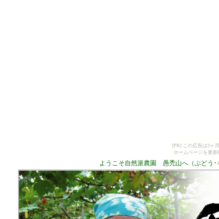
[PR] この広告は
ホームページを更新
ようこそ自然派農園 愚禿山へ（ぶどう･キウ